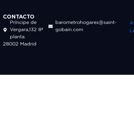
CONTACTO
A
Príncipe de
barometrohogares@saint-
Vergara,132 8º
gobain.com
L
planta.
28002 Madrid