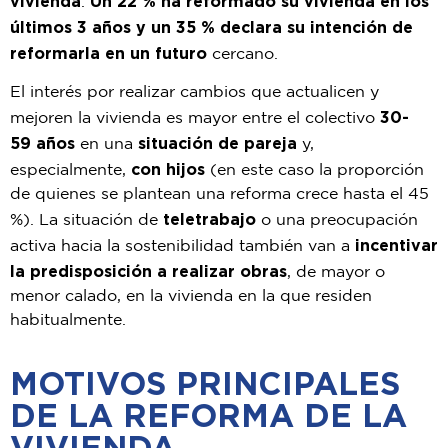
vivienda
Un 22 % ha
reformado su vivienda en los
.
últimos 3 años y un 35 % declara su intención de
reformarla en un
f
u
turo
cercano.
El interés por realizar cambios que actualicen y
30-
mejoren la vivienda es mayor entre el
colectivo
59
años
situación de pareja
en una
y,
con hijos
especialmente,
(en este caso la proporción
de quienes se
plantean una reforma crece hasta el 45
teletrabajo
%). La situación de
o una preocupación
incentivar
activa hacia la
sostenibilidad también van a
la predisposición a realizar obras
,
de mayor o
menor calado, en la
vivienda en la que residen
habitualmente.
MOTIVOS PRINCIPALES
DE LA REFORMA DE LA
VIVIENDA