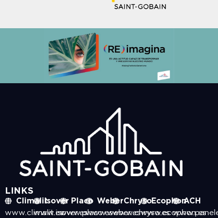
LINKS
Climalit
Isover
Placo
Weber
Chryso
Ecophon
ACH
www.climalit.es
www.isover.es
www.placo.es
www.weber.es
www.chryso.es
www.ecophon.es
www.panel